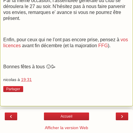
Par la même occasion, l'assemblée générale du club se
déroulera le 27 au soir. N'hésitez pas à nous faire parvenir
vos envies, remarques e' avance si vous ne pourrez être
présent.
Enfin, pour ceux qui ne l'ont pas encore prise, pensez à
vos
licences
avant fin décembre (et la majoration
FFG
).
Bonnes fêtes à tous 🙂🥳
nicolas
à
19:31
Partager
‹
›
Accueil
Afficher la version Web